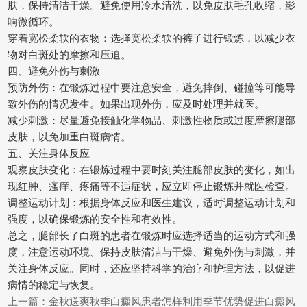
肤，保持清洁干燥。避免使用冷水清洗，以免皮肤毛孔收缩，影
响微循环。
穿着宽松柔软的衣物：选择宽松柔软的裤子进行锻炼，以减少衣
物对白斑处的摩擦和压迫。
四、避免外伤与刺激
预防外伤：在锻炼过程中要注意安全，避免摔倒、碰撞等可能导
致外伤的情况发生。如果出现外伤，应及时处理并就医。
减少刺激：尽量避免接触化学物品、刺激性物质或过度摩擦腿部
皮肤，以免加重白斑病情。
五、关注身体反应
观察皮肤变化：在锻炼过程中要时刻关注腿部皮肤的变化，如出
现红肿、瘙痒、疼痛等不适症状，应立即停止锻炼并就医检查。
调整运动计划：根据身体反应和医生建议，适时调整运动计划和
强度，以确保锻炼的安全性和有效性。
总之，腿部长了白斑的患者在锻炼时应选择适当的运动方式和强
度，注意运动环境、保持皮肤清洁与干燥、避免外伤与刺激，并
关注身体反应。同时，还应坚持科学的治疗和护理方法，以促进
病情的稳定与恢复。
上一篇：
金秋送爽秋季白癜风患者怎样利用季节优势促进白癜风