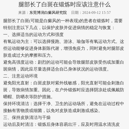
腿部长了白斑在锻炼时应该注意什么
来源：
东莞博润白癜风研究院
日期：2024-09-12 15:57
腿部长了白斑(可能是白癜风的一种表现)的患者在锻炼时，需要
特别注意以下几点，以保护皮肤并促进病情的稳定与恢复：
一、选择适当的运动方式和强度
有氧运动为主：可以选择慢跑、游泳、瑜伽等有氧运动方式。这
些运动能够促进身体新陈代谢，增强免疫力，同时避免对腿部皮
肤造成过大的摩擦和压力。
避免高强度运动：剧烈的运动可能会导致腿部皮肤受伤或加重白
斑病情，因此应尽量选择适合自己身体状况的运动强度。
二、注意运动环境
避免阳光直射：白斑皮肤对紫外线敏感，阳光直射可能会刺激白
斑，导致病情加重。因此，在户外锻炼时应选择阴凉处或佩戴防
晒帽、防晒衣等防护措施。
保持环境清洁：选择干净、卫生的运动场所，避免在运动过程中
接触有害物质或细菌，以免对皮肤造成刺激或感染。
三、保持皮肤清洁与干燥
运动后及时清洁：锻炼后身体容易出汗，应及时用温水清洗皮