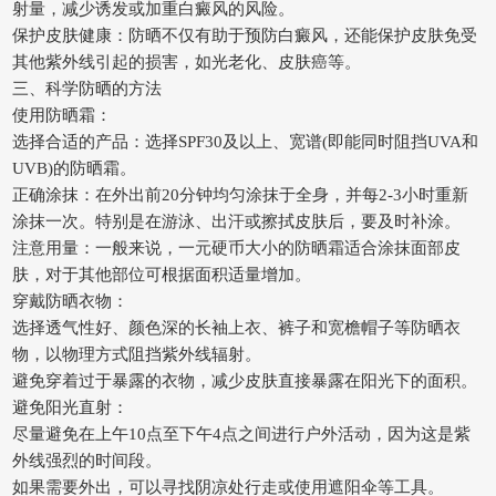
射量，减少诱发或加重白癜风的风险。
保护皮肤健康：防晒不仅有助于预防白癜风，还能保护皮肤免受
其他紫外线引起的损害，如光老化、皮肤癌等。
三、科学防晒的方法
使用防晒霜：
选择合适的产品：选择SPF30及以上、宽谱(即能同时阻挡UVA和
UVB)的防晒霜。
正确涂抹：在外出前20分钟均匀涂抹于全身，并每2-3小时重新
涂抹一次。特别是在游泳、出汗或擦拭皮肤后，要及时补涂。
注意用量：一般来说，一元硬币大小的防晒霜适合涂抹面部皮
肤，对于其他部位可根据面积适量增加。
穿戴防晒衣物：
选择透气性好、颜色深的长袖上衣、裤子和宽檐帽子等防晒衣
物，以物理方式阻挡紫外线辐射。
避免穿着过于暴露的衣物，减少皮肤直接暴露在阳光下的面积。
避免阳光直射：
尽量避免在上午10点至下午4点之间进行户外活动，因为这是紫
外线强烈的时间段。
如果需要外出，可以寻找阴凉处行走或使用遮阳伞等工具。