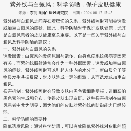
紫外线与白癜风：科学防晒，保护皮肤健康
来源：
东莞博润白癜风研究院
日期：2024-08-17 15:45
紫外线与白癜风之间存在着密切的关系，紫外线照射可能会诱发
或加重白癜风的症状。因此，科学防晒对于保护皮肤健康，尤其
是白癜风患者的皮肤健康至关重要。以下是一些关于紫外线与白
癜风及科学防晒的建议：
一、紫外线与白癜风的关系
诱发因素：白癜风的发病原因与遗传、自身免疫系统疾病等因素
有关，而紫外线照射通常会作为一种外部因素，诱发或加重白癜
风的症状。紫外线照射可以引起人体内的水分子、蛋白质分子等
物质发生共振反应，对皮肤造成一定的刺激，从而诱发或加重白
癜风。
损害机制：紫外线照射会导致皮肤内黑色素细胞受损，进而影响
黑色素的生成和分布，使得皮肤出现白斑。这种损害机制在白癜
风患者中尤为明显，因为他们的皮肤对紫外线的防御能力已经较
弱。
二、科学防晒的重要性
降低诱发风险：通过科学防晒，可以有效降低紫外线对皮肤的照