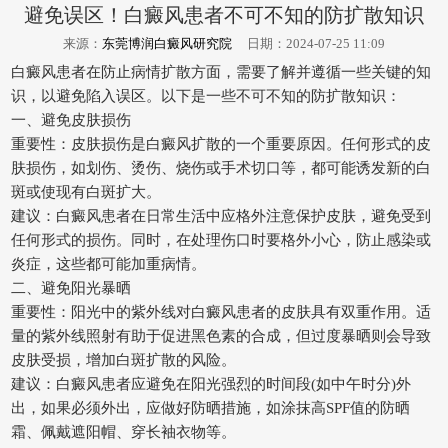
避免误区！白癜风患者不可不知的防扩散知识
来源：
东莞博润白癜风研究院
日期：2024-07-25 11:09
白癜风患者在防止病情扩散方面，需要了解并遵循一些关键的知
识，以避免陷入误区。以下是一些不可不知的防扩散知识：
一、避免皮肤损伤
重要性：皮肤损伤是白癜风扩散的一个重要原因。任何形式的皮
肤损伤，如划伤、烫伤、烧伤或手术切口等，都可能诱发新的白
斑或使现有白斑扩大。
建议：白癜风患者在日常生活中应格外注意保护皮肤，避免受到
任何形式的损伤。同时，在处理伤口时要格外小心，防止感染或
炎症，这些都可能加重病情。
二、避免阳光暴晒
重要性：阳光中的紫外线对白癜风患者的皮肤具有双重作用。适
量的紫外线照射有助于促进黑色素的合成，但过度暴晒则会导致
皮肤受损，增加白斑扩散的风险。
建议：白癜风患者应避免在阳光强烈的时间段(如中午时分)外
出，如果必须外出，应做好防晒措施，如涂抹高SPF值的防晒
霜、佩戴遮阳帽、穿长袖衣物等。